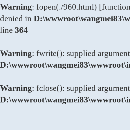
Warning
: fopen(./960.html) [
functio
denied in
D:\wwwroot\wangmei83\ww
line
364
Warning
: fwrite(): supplied argument
D:\wwwroot\wangmei83\wwwroot\in
Warning
: fclose(): supplied argument
D:\wwwroot\wangmei83\wwwroot\in