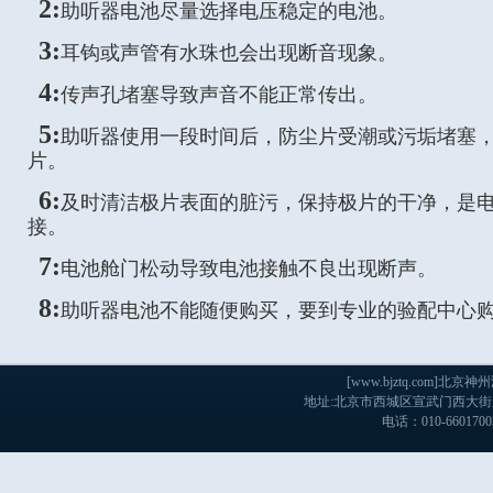
2:
助听器电池尽量选择电压稳定的电池。
3:
耳钩或声管有水珠也会出现断音现象。
4:
传声孔堵塞导致声音不能正常传出。
5:
助听器使用一段时间后，防尘片受潮或污垢堵塞
片。
6:
及时清洁极片表面的脏污，保持极片的干净，是
接。
7:
电池舱门松动导致电池接触不良出现断声。
8:
助听器电池不能随便购买，要到专业的验配中心
[www.bjztq.com
地址:北京市西城区宣武门西大街戊103
电话：010-660170