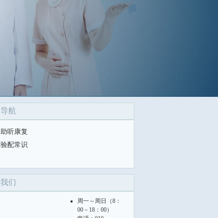
目导航
助听康复
验配常识
系我们
周一～周日（8：
00－18：00）