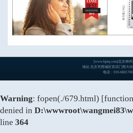
[www.bjztq.com
地址:北京市西城区宣武门西大街戊103
电话：010-660170
Warning
: fopen(./679.html) [
functio
denied in
D:\wwwroot\wangmei83\ww
line
364