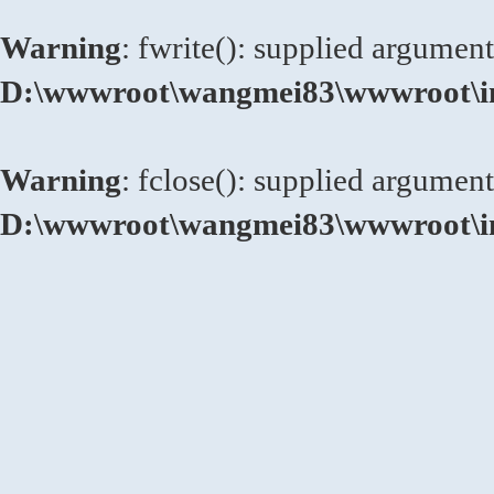
Warning
: fwrite(): supplied argument
D:\wwwroot\wangmei83\wwwroot\in
Warning
: fclose(): supplied argument
D:\wwwroot\wangmei83\wwwroot\in