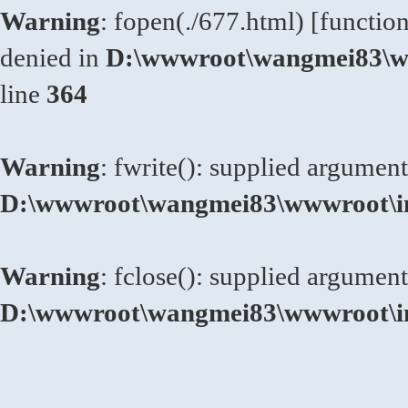
Warning
: fopen(./677.html) [
functio
denied in
D:\wwwroot\wangmei83\ww
line
364
Warning
: fwrite(): supplied argument
D:\wwwroot\wangmei83\wwwroot\in
Warning
: fclose(): supplied argument
D:\wwwroot\wangmei83\wwwroot\in