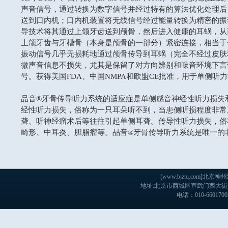
声音信号，通过转换为数字信号并经过特有的算法优化处理后
送到口内机；口内机装置将无线信号经过能量转换为精密的
振
导技术将其通过上颌牙齿送到颅骨，然后进入健康的耳蜗，从
上颌牙齿与牙槽骨（本身是颅骨的一部分）紧密连接，相当于
振
动信号几乎无损耗地通过颅骨传导到耳蜗（完全不经过皮肤
微声音信息不损失，尤其是保留了对方向辨别和噪音环境下言
号。获得美国FDA、中国NMPA和欧盟CE批准，用于单侧听
品音®牙骨传导听力系统的适应症是单侧感音神经性听力损失
经性听力损失，俗称为一只耳朵听不到，当患侧听损程度非常
聋、听神经瘤术后等往往引起单侧耳聋。传导性听力损失，俗
畸形、中耳炎、胆脂瘤等。品音®牙骨传导听力系统是唯一的
[www.bjztq.com
地址:北京市西城区宣武门西大街戊103
电话：010-660170