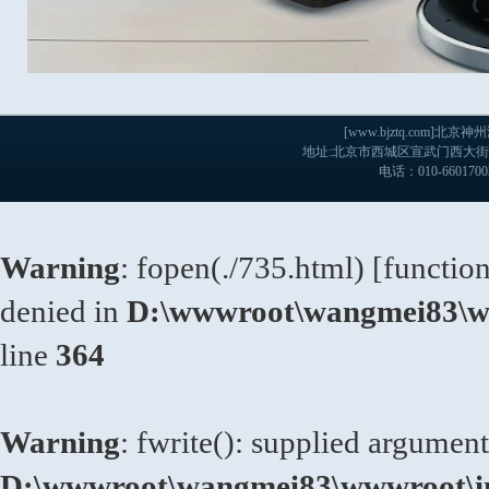
[www.bjztq.com
地址:北京市西城区宣武门西大街戊103
电话：010-660170
Warning
: fopen(./735.html) [
functio
denied in
D:\wwwroot\wangmei83\ww
line
364
Warning
: fwrite(): supplied argument
D:\wwwroot\wangmei83\wwwroot\in