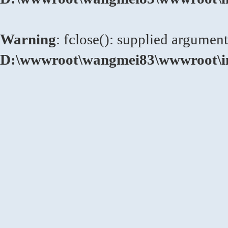
Warning
: fclose(): supplied argument
D:\wwwroot\wangmei83\wwwroot\in