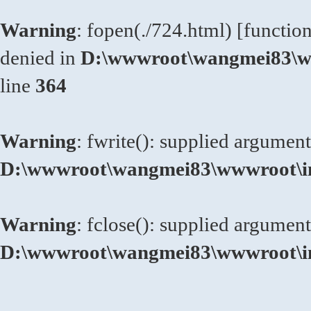
Warning
: fopen(./724.html) [
functio
denied in
D:\wwwroot\wangmei83\ww
line
364
Warning
: fwrite(): supplied argument
D:\wwwroot\wangmei83\wwwroot\in
Warning
: fclose(): supplied argument
D:\wwwroot\wangmei83\wwwroot\in