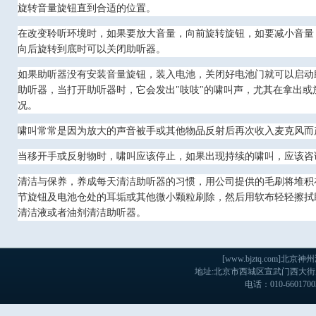
旋转音量旋钮直到合适的位置。
在改变聆听环境时，如果要放大音量，向前旋转旋钮，如要减小音量
向后旋转到底时可以关闭助听器。
如果助听器没有安装音量旋钮，装入电池，关闭好电池门就可以启动
助听器，当打开助听器时，它会发出"吱吱"的啸叫声，尤其在拿出或
况。
啸叫常常是因为放大的声音被手或其他物品反射后再次收入麦克风而
当移开手或反射物时，啸叫应该停止，如果出现持续的啸叫，应该咨
清洁与保养，养成每天清洁助听器的习惯，用公司提供的毛刷将堆积
节旋钮及电池仓处的耳垢或其他微小颗粒刷除，然后用软布轻轻擦拭
清洁液或者油剂清洁助听器。
[www.bjztq.com
地址:北京市西城区宣武门西大街戊103
电话：010-660170